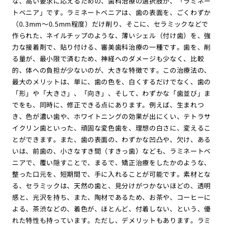
な、高い要求に応えるための、歯科治療の選択肢が、「ラミネー
トベニア」です。ラミネートベニアは、歯の表面を、ごくわずか
（0.3mm〜0.5mm程度）だけ削り、そこに、セラミックなどで
作られた、ネイルチップのような、薄いシェル（付け歯）を、強
力な接着剤で、貼り付ける、審美歯科治療の一種です。歯を、削
る量が、最小限で済むため、神経へのダメージも少なく、比較
的、体への負担が少ないのが、大きな特徴です。この治療法の、
最大のメリットは、単に、歯の色を、白くするだけでなく、歯の
「形」や「大きさ」、「向き」、そして、わずかな「歯並び」ま
でをも、同時に、修正できる点にあります。例えば、生まれつ
き、色が濃い歯や、ホワイトニングの効果が出にくい、テトラサ
イクリン歯といった、頑固な変色歯を、理想の白さに、変えるこ
とができます。また、歯の表面の、わずかな凹凸や、欠け、ある
いは、前歯の、小さなすき間（すきっ歯）なども、ラミネートベ
ニアで、覆い隠すことで、まるで、矯正治療をしたかのような、
整った口元を、短期間で、手に入れることが可能です。素材とな
る、セラミックは、天然の歯と、見分けがつかないほどの、透明
感と、光沢を持ち、また、陶材であるため、お茶や、コーヒーに
よる、茶渋などの、着色が、ほとんど、付着しない、という、優
れた特性も持っています。ただし、デメリットもあります。ラミ