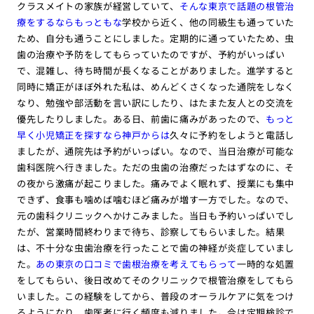
クラスメイトの家族が経営していて、
そんな東京で話題の根管治
療をするならもっともな
学校から近く、他の同級生も通っていた
ため、自分も通うことにしました。定期的に通っていたため、虫
歯の治療や予防をしてもらっていたのですが、予約がいっぱい
で、混雑し、待ち時間が長くなることがありました。進学すると
同時に矯正がほぼ外れた私は、めんどくさくなった通院をしなく
なり、勉強や部活動を言い訳にしたり、はたまた友人との交流を
優先したりしました。ある日、前歯に痛みがあったので、
もっと
早く小児矯正を探すなら神戸からは
久々に予約をしようと電話し
ましたが、通院先は予約がいっぱい。なので、当日治療が可能な
歯科医院へ行きました。ただの虫歯の治療だったはずなのに、そ
の夜から激痛が起こりました。痛みでよく眠れず、授業にも集中
できず、食事も噛めば噛むほど痛みが増す一方でした。なので、
元の歯科クリニックへかけこみました。当日も予約いっぱいでし
たが、営業時間終わりまで待ち、診察してもらいました。結果
は、不十分な虫歯治療を行ったことで歯の神経が炎症していまし
た。
あの東京の口コミで歯根治療を考えてもらって
一時的な処置
をしてもらい、後日改めてそのクリニックで根管治療をしてもら
いました。この経験をしてから、普段のオーラルケアに気をつけ
るようになり、歯医者に行く頻度も減りました。今は定期検診で