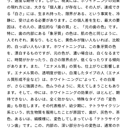
う、過度な期待です。しかし、現実には、ホワイトニングの効果
の現れ方には、大きな「個人差」が存在し、その人が、達成でき
る「白さ」には、生まれ持った、限界がある、という事実を、冷
静に、受け止める必要があります。この個人差を生む、最大の要
因は、その人の、遺伝的な「歯の質」と、「元の歯の色」です。
特に、歯の内部にある「象牙質」の色は、肌の色と同じように、
人それぞれ、異なり、もともと、黄色みが強い人もいれば、比較
的、白っぽい人もいます。ホワイトニングは、この象牙質の色
を、漂白するものですが、元の色が、濃い場合は、白くなるまで
に、時間がかかったり、白さの限界点が、低くなったりする傾向
があります。また、「エナメル質」の質も、仕上がりに影響しま
す。エナメル質の、透明度が低い、白濁したタイプの人（エナメ
ル質形成不全など）は、ホワイト-ニングに”よって、その白濁
が、さらに強調され、色ムラのように、見えてしまうこともあり
ます。そして、中には、ホワイトニングの効果が、ほとんど、期
待できない、あるいは、全く効かない、特殊なタイプの「変色
歯」も存在します。その代表格が、幼少期に、テトラサイクリン
系という、抗生物質を服用したことが原因で、歯が、灰色や、茶
色、あるいは、縞模様に、変色してしまっている「テトラサイク
リン歯」です。この、内部の、深い部分からの変色は、通常のホ