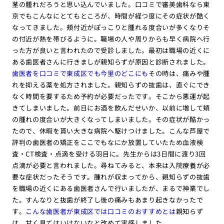
茎の腫れだろうと思い込んでいました。口コミで審美歯科なら東
京でもこんなにとてもところが、時間が経つ度にその症状が酷く
なってきました。頬付近がぽっこりと腫れる度合いが多くなりそ
の付近が熱を帯びるように。職場の人や周りからも早く病院へ行
った方が良いと言われたので受診しました。最初は職場の近くに
ある歯医者さんに行きましが親知らずが原因と診断されました。
歯医者を口コミで東成区でも今里のどこにも
その時は、痛みや腫
れを抑える薬を処方されました。親知らずの抜歯は、直ぐにでき
なく時間を要するため予約が必要だったです。そこから悪運が起
きてしまいました。前日にお酒を飲んだせいか、以前に増して頬
の腫れの度合いが大きくなってしまいました。その症状が酷かっ
たので、休暇を貰い大きな病院へ駆けつけました。こんな芦屋で
評判の歯医者の矯正をここでもなにか放置していたため血液検
査・CT検査・点滴を受ける羽目に。先生からは3日間に渡り3回
点滴が必要と言われました。尋ねてみると、本来は入院療養が必
要な症状だったそうです。腫れが収まってから、親知らずの抜歯
を職場の近くにある歯医者さんで行いましたが、まるで神業でし
た。すんなりと抜歯が終了し後の痛みもあまり起きなかったで
す。
こんな歯医者が東成区では口コミのおすすめとは
親知らず
は、甘く見てはいけないなと改めて実感しました。