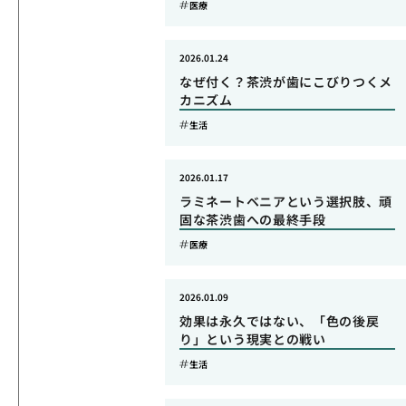
医療
2026.01.24
なぜ付く？茶渋が歯にこびりつくメ
カニズム
生活
2026.01.17
ラミネートベニアという選択肢、頑
固な茶渋歯への最終手段
医療
2026.01.09
効果は永久ではない、「色の後戻
り」という現実との戦い
生活