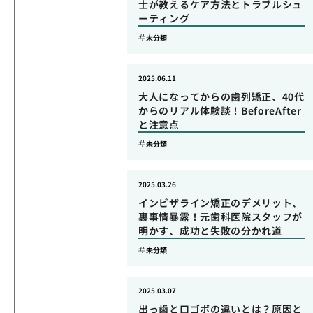
士が教えるケア方法とトラブルシュ
ーティング
未分類
2025.06.11
大人になってからの歯列矯正、40代
からのリアル体験談！BeforeAfter
と注意点
未分類
2025.03.26
インビザライン矯正のデメリット、
裏事情暴露！元歯科医院スタッフが
明かす、成功と失敗の分かれ道
未分類
2025.03.07
出っ歯と口ゴボの違いとは？原因と