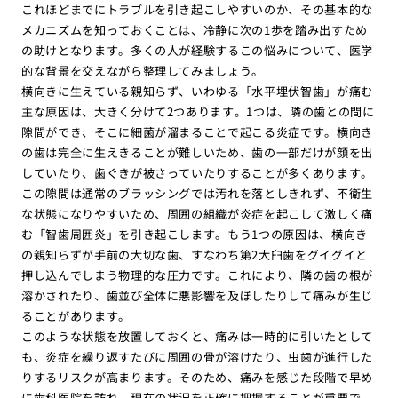
これほどまでにトラブルを引き起こしやすいのか、その基本的な
メカニズムを知っておくことは、冷静に次の1歩を踏み出すため
の助けとなります。多くの人が経験するこの悩みについて、医学
的な背景を交えながら整理してみましょう。
横向きに生えている親知らず、いわゆる「水平埋伏智歯」が痛む
主な原因は、大きく分けて2つあります。1つは、隣の歯との間に
隙間ができ、そこに細菌が溜まることで起こる炎症です。横向き
の歯は完全に生えきることが難しいため、歯の一部だけが顔を出
していたり、歯ぐきが被さっていたりすることが多くあります。
この隙間は通常のブラッシングでは汚れを落としきれず、不衛生
な状態になりやすいため、周囲の組織が炎症を起こして激しく痛
む「智歯周囲炎」を引き起こします。もう1つの原因は、横向き
の親知らずが手前の大切な歯、すなわち第2大臼歯をグイグイと
押し込んでしまう物理的な圧力です。これにより、隣の歯の根が
溶かされたり、歯並び全体に悪影響を及ぼしたりして痛みが生じ
ることがあります。
このような状態を放置しておくと、痛みは一時的に引いたとして
も、炎症を繰り返すたびに周囲の骨が溶けたり、虫歯が進行した
りするリスクが高まります。そのため、痛みを感じた段階で早め
に歯科医院を訪れ、現在の状況を正確に把握することが重要で