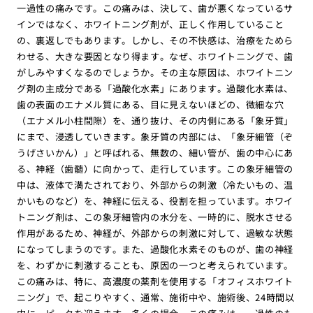
一過性の痛みです。この痛みは、決して、歯が悪くなっているサ
インではなく、ホワイトニング剤が、正しく作用していること
の、裏返しでもあります。しかし、その不快感は、治療をためら
わせる、大きな要因となり得ます。なぜ、ホワイトニングで、歯
がしみやすくなるのでしょうか。その主な原因は、ホワイトニン
グ剤の主成分である「過酸化水素」にあります。過酸化水素は、
歯の表面のエナメル質にある、目に見えないほどの、微細な穴
（エナメル小柱間隙）を、通り抜け、その内側にある「象牙質」
にまで、浸透していきます。象牙質の内部には、「象牙細管（ぞ
うげさいかん）」と呼ばれる、無数の、細い管が、歯の中心にあ
る、神経（歯髄）に向かって、走行しています。この象牙細管の
中は、液体で満たされており、外部からの刺激（冷たいもの、温
かいものなど）を、神経に伝える、役割を担っています。ホワイ
トニング剤は、この象牙細管内の水分を、一時的に、脱水させる
作用があるため、神経が、外部からの刺激に対して、過敏な状態
になってしまうのです。また、過酸化水素そのものが、歯の神経
を、わずかに刺激することも、原因の一つと考えられています。
この痛みは、特に、高濃度の薬剤を使用する「オフィスホワイト
ニング」で、起こりやすく、通常、施術中や、施術後、24時間以