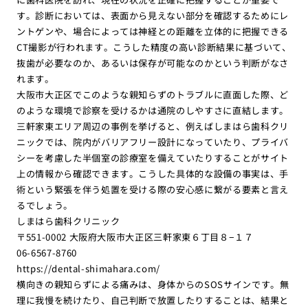
す。診断においては、表面から見えない部分を確認するためにレ
ントゲンや、場合によっては神経との距離を立体的に把握できる
CT撮影が行われます。こうした精度の高い診断結果に基づいて、
抜歯が必要なのか、あるいは保存が可能なのかという判断がなさ
れます。
大阪市大正区でこのような親知らずのトラブルに直面した際、ど
のような環境で診察を受けるかは通院のしやすさに直結します。
三軒家東エリア周辺の事例を挙げると、例えばしまはら歯科クリ
ニックでは、院内がバリアフリー設計になっていたり、プライバ
シーを考慮した半個室の診療室を備えていたりすることがサイト
上の情報から確認できます。こうした具体的な設備の事実は、手
術という緊張を伴う処置を受ける際の安心感に繋がる要素と言え
るでしょう。
しまはら歯科クリニック
〒551-0002 大阪府大阪市大正区三軒家東６丁目８−１７
06-6567-8760
https://dental-shimahara.com/
横向きの親知らずによる痛みは、身体からのSOSサインです。無
理に我慢を続けたり、自己判断で放置したりすることは、結果と