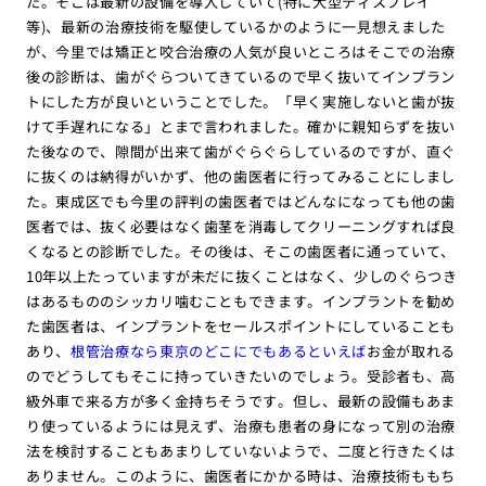
た。そこは最新の設備を導入していて(特に大型ディスプレイ
等)、最新の治療技術を駆使しているかのように一見想えました
が、今里では矯正と咬合治療の人気が良いところはそこでの治療
後の診断は、歯がぐらついてきているので早く抜いてインプラン
トにした方が良いということでした。「早く実施しないと歯が抜
けて手遅れになる」とまで言われました。確かに親知らずを抜い
た後なので、隙間が出来て歯がぐらぐらしているのですが、直ぐ
に抜くのは納得がいかず、他の歯医者に行ってみることにしまし
た。東成区でも今里の評判の歯医者ではどんなになっても他の歯
医者では、抜く必要はなく歯茎を消毒してクリーニングすれば良
くなるとの診断でした。その後は、そこの歯医者に通っていて、
10年以上たっていますが未だに抜くことはなく、少しのぐらつき
はあるもののシッカリ噛むこともできます。インプラントを勧め
た歯医者は、インプラントをセールスポイントにしていることも
あり、
根管治療なら東京のどこにでもあるといえば
お金が取れる
のでどうしてもそこに持っていきたいのでしょう。受診者も、高
級外車で来る方が多く金持ちそうです。但し、最新の設備もあま
り使っているようには見えず、治療も患者の身になって別の治療
法を検討することもあまりしていないようで、二度と行きたくは
ありません。このように、歯医者にかかる時は、治療技術ももち