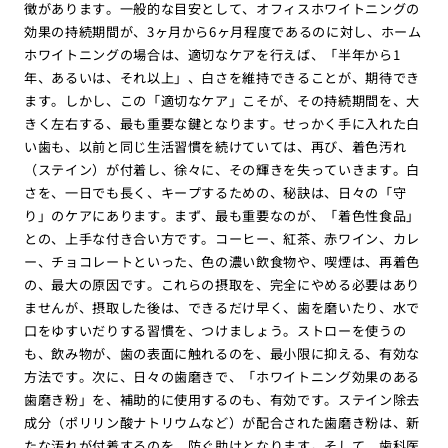
徴があります。一般的な目安として、オフィスホワイトニングの
効果の持続期間が、3ヶ月から6ヶ月程度であるのに対し、ホーム
ホワイトニングの場合は、適切なケアを行えば、「半年から1
年、あるいは、それ以上」、白さを維持できることが、期待でき
ます。しかし、この「適切なケア」こそが、その持続期間を、大
きく左右する、最も重要な鍵となります。せっかく手に入れた白
い歯も、以前と同じ生活習慣を続けていては、再び、着色汚れ
（ステイン）が付着し、徐々に、その輝きを失っていきます。白
さを、一日でも長く、キープするための、秘訣は、日々の「守
り」のケアにあります。まず、最も重要なのが、「着色性食品」
との、上手な付き合い方です。コーヒー、紅茶、赤ワイン、カレ
ー、チョコレートといった、色の濃い飲食物や、喫煙は、再着色
の、最大の原因です。これらの摂取を、完全にやめる必要はあり
ませんが、摂取した後は、できるだけ早く、歯を磨いたり、水で
口をゆすいだりする習慣を、つけましょう。ストローを使うの
も、飲み物が、歯の表面に触れるのを、最小限に抑える、有効な
方法です。次に、日々の歯磨きで、「ホワイトニング効果のある
歯磨き粉」を、補助的に使用するのも、有効です。ステイン除去
成分（ポリリン酸ナトリウムなど）が配合された歯磨き粉は、新
たな汚れが付着するのを、防ぐ助けとなります。そして、歯科医