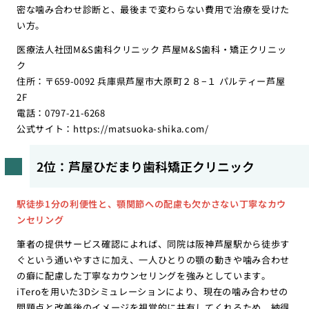
密な噛み合わせ診断と、最後まで変わらない費用で治療を受けた
い方。
医療法人社団M&S歯科クリニック 芦屋M&S歯科・矯正クリニッ
ク
住所：〒659-0092 兵庫県芦屋市大原町２８−１ パルティー芦屋
2F
電話：0797-21-6268
公式サイト：
https://matsuoka-shika.com/
2位：芦屋ひだまり歯科矯正クリニック
駅徒歩1分の利便性と、顎関節への配慮も欠かさない丁寧なカウ
ンセリング
筆者の提供サービス確認によれば、同院は阪神芦屋駅から徒歩す
ぐという通いやすさに加え、一人ひとりの顎の動きや噛み合わせ
の癖に配慮した丁寧なカウンセリングを強みとしています。
iTeroを用いた3Dシミュレーションにより、現在の噛み合わせの
問題点と改善後のイメージを視覚的に共有してくれるため、納得