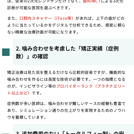
は、従来の2次元レントゲンだけでなく、
歯科用CT
による3次元
診断が可能な医院を選ぶべきです。
また、
口腔内スキャナー（iTero等）
があれば、上下の歯がどの
ように当たっているかをデジタルで分析できるため、感覚に頼ら
ない精緻な治療計画が可能になります。
2. 噛み合わせを考慮した「矯正実績（症例
数）」の確認
矯正治療は見た目を整えるだけなら比較的容易ですが、機能的な
噛み合わせを作るには高度な技術が必要です。一つの指標となる
のが、インビザライン等の
プロバイダーランク（プラチナエリー
ト以上など）
です。
症例数が多い医師は、噛み合わせが難しいケースの経験も豊富で
あり、シミュレーション通りの仕上がりを実現するためのノウハ
ウを蓄積しています。
3. 追加費用のない「トータルフィー制」の安