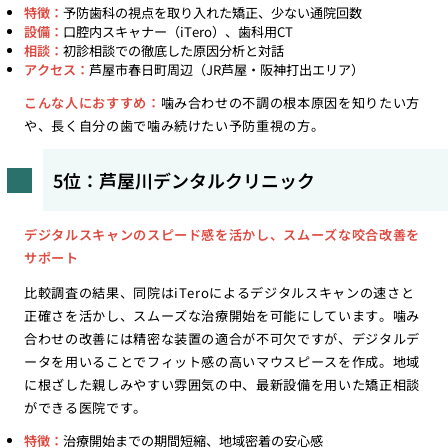
特徴：
予防歯科の視点を取り入れた矯正、少ない通院回数
設備：
口腔内スキャナー（iTero）、歯科用CT
相談：
初診相談での徹底した原因分析と対話
アクセス：
芦屋市春日町周辺（JR芦屋・阪神打出エリア）
こんな人におすすめ：
噛み合わせの不調の根本原因を知りたい方
や、長く自分の歯で噛み続けたい予防重視の方。
5位：芦屋川デンタルクリニック
デジタルスキャンのスピード感を活かし、スムーズな咬合改善を
サポート
比較調査の結果、同院はiTeroによるデジタルスキャンの速さと
正確さを活かし、スムーズな治療開始を可能にしています。噛み
合わせの改善には精密な装置の適合が不可欠ですが、デジタルデ
ータを用いることでフィット感の高いマウスピースを作成。地域
に根ざした親しみやすい雰囲気の中、最新設備を用いた矯正相談
ができる医院です。
特徴：
治療開始までの期間短縮、地域密着の安心感