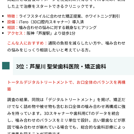
した上で治療をスタートできるクリニックです。
特徴：
ライフスタイルに合わせた矯正提案、ホワイトニング割引
設備：
iTero（3D口腔内スキャナー）導入済
相談：
噛み合わせの悩みに対する親身なヒアリング
アクセス：
阪神「芦屋駅」より徒歩1分
こんな人におすすめ：
通院の負担を減らしたい方や、噛み合わせ
の悩みをじっくり相談したいと考えている方。
3位：芦屋川 聖栄歯科医院・矯正歯科
トータルデジタルトリートメントで、お口全体のバランスを再構
築
調査の結果、同院は「デジタルトリートメント」を掲げ、矯正だ
けでなく詰め物や被せ物も含むお口全体の噛み合わせ再構成に強
みを持っています。3Dスキャナーや歯科用CTのデータを統合
し、噛み合わせのバランスをミリ単位で設計。古い銀歯などが原
因で噛み合わせが崩れている場合でも、総合的な歯科診療によっ
て改善を図ることが可能です。