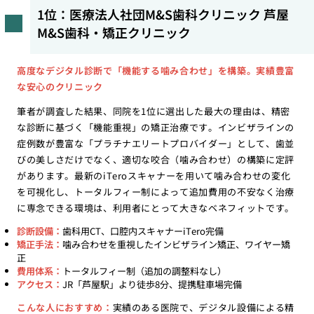
1位：医療法人社団M&S歯科クリニック 芦屋
M&S歯科・矯正クリニック
高度なデジタル診断で「機能する噛み合わせ」を構築。実績豊富
な安心のクリニック
筆者が調査した結果、同院を1位に選出した最大の理由は、精密
な診断に基づく「機能重視」の矯正治療です。インビザラインの
症例数が豊富な「プラチナエリートプロバイダー」として、歯並
びの美しさだけでなく、適切な咬合（噛み合わせ）の構築に定評
があります。最新のiTeroスキャナーを用いて噛み合わせの変化
を可視化し、トータルフィー制によって追加費用の不安なく治療
に専念できる環境は、利用者にとって大きなベネフィットです。
診断設備：
歯科用CT、口腔内スキャナーiTero完備
矯正手法：
噛み合わせを重視したインビザライン矯正、ワイヤー矯
正
費用体系：
トータルフィー制（追加の調整料なし）
アクセス：
JR「芦屋駅」より徒歩8分、提携駐車場完備
こんな人におすすめ：
実績のある医院で、デジタル設備による精