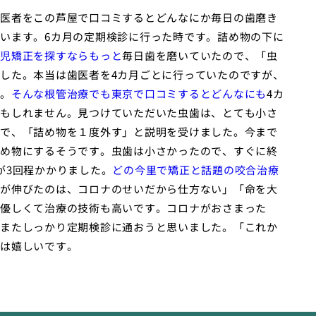
医者をこの芦屋で口コミするとどんなにか毎日の歯磨き
います。6カ月の定期検診に行った時です。詰め物の下に
児矯正を探すならもっと
毎日歯を磨いていたので、「虫
した。本当は歯医者を4カ月ごとに行っていたのですが、
。
そんな根管治療でも東京で口コミするとどんなにも
4カ
もしれません。見つけていただいた虫歯は、とても小さ
で、「詰め物を１度外す」と説明を受けました。今まで
め物にするそうです。虫歯は小さかったので、すぐに終
が3回程かかりました。
どの今里で矯正と話題の咬合治療
が伸びたのは、コロナのせいだから仕方ない」「命を大
優しくて治療の技術も高いです。コロナがおさまった
またしっかり定期検診に通おうと思いました。「これか
は嬉しいです。