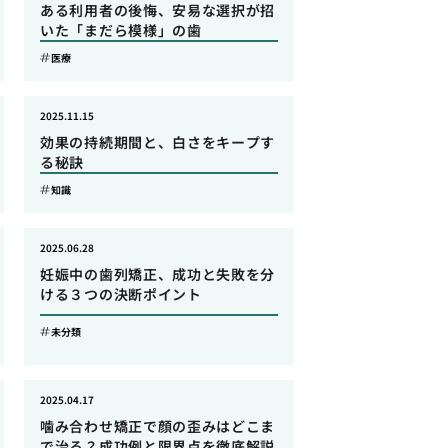
ある利用者の後悔、安易な選択が招
いた「まだら模様」の歯
医療
2025.11.15
効果の持続期間と、白さをキープす
る秘訣
知識
2025.06.28
妊娠中の歯列矯正、成功と失敗を分
ける３つの決断ポイント
未分類
2025.04.17
噛み合わせ矯正で顔の歪みはどこま
で治る？成功例と限界点を徹底解説