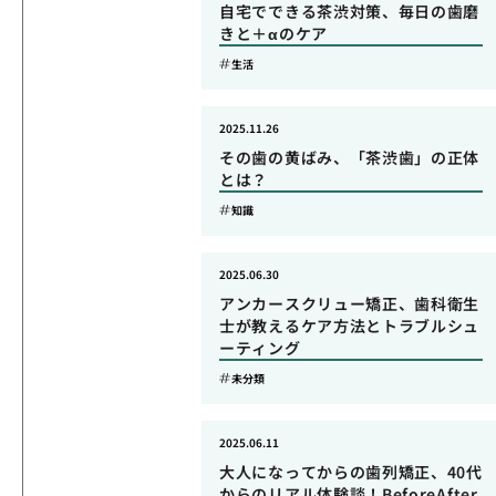
自宅でできる茶渋対策、毎日の歯磨
きと＋αのケア
生活
2025.11.26
その歯の黄ばみ、「茶渋歯」の正体
とは？
知識
2025.06.30
アンカースクリュー矯正、歯科衛生
士が教えるケア方法とトラブルシュ
ーティング
未分類
2025.06.11
大人になってからの歯列矯正、40代
からのリアル体験談！BeforeAfter