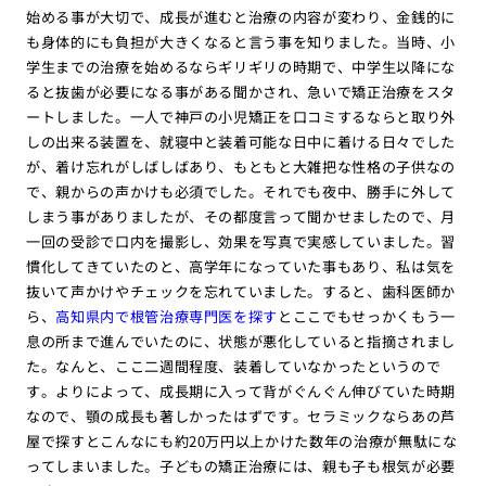
始める事が大切で、成長が進むと治療の内容が変わり、金銭的に
も身体的にも負担が大きくなると言う事を知りました。当時、小
学生までの治療を始めるならギリギリの時期で、中学生以降にな
ると抜歯が必要になる事がある聞かされ、急いで矯正治療をスタ
ートしました。一人で神戸の小児矯正を口コミするならと取り外
しの出来る装置を、就寝中と装着可能な日中に着ける日々でした
が、着け忘れがしばしばあり、もともと大雑把な性格の子供なの
で、親からの声かけも必須でした。それでも夜中、勝手に外して
しまう事がありましたが、その都度言って聞かせましたので、月
一回の受診で口内を撮影し、効果を写真で実感していました。習
慣化してきていたのと、高学年になっていた事もあり、私は気を
抜いて声かけやチェックを忘れていました。すると、歯科医師か
ら、
高知県内で根管治療専門医を探す
とここでもせっかくもう一
息の所まで進んでいたのに、状態が悪化していると指摘されまし
た。なんと、ここ二週間程度、装着していなかったというので
す。よりによって、成長期に入って背がぐんぐん伸びていた時期
なので、顎の成長も著しかったはずです。セラミックならあの芦
屋で探すとこんなにも約20万円以上かけた数年の治療が無駄にな
ってしまいました。子どもの矯正治療には、親も子も根気が必要