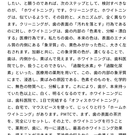
したい、と願うのであれば、次のステップとして、検討すべきな
のが、「ホワイトニング」です。クリーニングと、ホワイトニン
グは、似ているようで、その目的と、メカニズムが、全く異なり
ます。クリーニングが、歯の表面の「汚れを落とす」行為である
のに対し、ホワイトニングは、歯の内部の「色素を、分解・漂白
する」医療行為です。私たちの歯の、本来の色は、表面のエナメ
ル質の内側にある「象牙質」の、黄色みがかった色に、大きく左
右されます。加齢と共に、この象牙質の色が、濃くなることで、
歯は、内側から、黄ばんで見えます。ホワイトニングは、歯科医
院でしか、扱うことのできない、「過酸化水素」や「過酸化尿
素」といった、医療用の薬剤を用いて、この、歯の内部の象牙質
にまで、浸透し、黄ばみの原因である、色素そのものを、化学的
に、無色の物質へと、分解します。これにより、歯が、本来持っ
ていた色以上に、白く、明るくなるのです。ホワイトニングに
は、歯科医院で、1日で完結する「オフィスホワイトニング」
と、自宅で、マウスピースを使って、じっくりと行う「ホームホ
ワイトニング」があります。PMTCで、まず、歯の表面の茶渋
を、完全にリセットし、その上で、ホワイトニングを行うこと
で、薬剤が、歯に、均一に浸透し、最高のホワイトニング効果
を、得ることができます。茶渋歯の悩みから、一歩進んで、理想