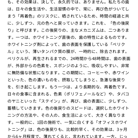
も、その効果は、決して、永久的では、ありません。私たちの歯
は、日々の食生活や、生活習慣の中で、常に、再び色がついてし
まう「再着色」のリスクに、晒されているため、時間の経過と共
に、少しずつ、元の色へと戻っていきます。これを、「色の後戻
り」と呼びます。この後戻りの、主なメカニズムは、二つありま
す。一つは、ホワイトニング直後の、歯の特性によるものです。
ホワイトニング剤によって、歯の表面を保護している「ペリク
ル」という、薄いタンパク質の膜が、一時的に、除去されます。
ペリクルが、再生されるまでの、24時間から48時間は、歯の表面
が、外部からの色素を、スポンジのように、吸収しやすい、非常
に無防備な状態になります。この期間に、コーヒーや、赤ワイン
といった、色の濃いものを、摂取してしまうと、急激な後戻り
を、引き起こします。もう一つは、より長期的な、再着色です。
日々の食事に含まれる、色素（ポリフェノールなど）や、タバコ
のヤニといった「ステイン」が、再び、歯の表面に、少しずつ、
蓄積していきます。色の後戻りのスピードは、選択したホワイト
ニングの方法や、その人の、食生活によって、大きく異なりま
す。一般的に、1回の施術で、一気に白くする「オフィスホワイ
トニング」は、色の後戻りも、比較的早く、その効果は、3ヶ月
から6ヶ月程度で、薄れてくると、言われています。一方、じっ