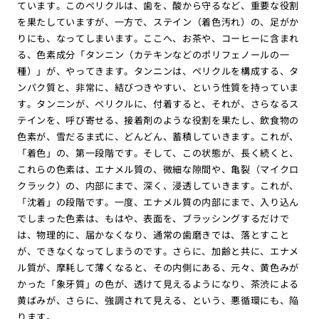
ています。このペリクルは、歯を、酸から守るなど、重要な役割
を果たしていますが、一方で、ステイン（着色汚れ）の、足がか
りにも、なってしまいます。ここへ、お茶や、コーヒーに含まれ
る、色素成分「タンニン（カテキンなどのポリフェノールの一
種）」が、やってきます。タンニンは、ペリクルを構成する、タ
ンパク質と、非常に、結びつきやすい、という性質を持っていま
す。タンニンが、ペリクルに、付着すると、それが、さらなるス
テインを、呼び寄せる、接着剤のような役割を果たし、飲食物の
色素が、雪だるま式に、どんどん、蓄積していきます。これが、
「着色」の、第一段階です。そして、この状態が、長く続くと、
これらの色素は、エナメル質の、微細な隙間や、亀裂（マイクロ
クラック）の、内部にまで、深く、浸透していきます。これが、
「沈着」の段階です。一度、エナメル質の内部にまで、入り込ん
でしまった色素は、もはや、表面を、ブラッシングするだけで
は、物理的に、届かなくなり、通常の歯磨きでは、落とすこと
が、できなくなってしまうのです。さらに、加齢と共に、エナメ
ル質が、摩耗して薄くなると、その内側にある、元々、黄色みが
かった「象牙質」の色が、透けて見えるようになり、茶渋による
黄ばみが、さらに、強調されて見える、という、悪循環にも、陥
ります。