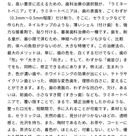
な、高い要求に応えるための、歯科治療の選択肢が、「ラミネー
トベニア」です。ラミネートベニアは、歯の表面を、ごくわずか
（0.3mm〜0.5mm程度）だけ削り、そこに、セラミックなどで
作られた、ネイルチップのような、薄いシェル（付け歯）を、強
力な接着剤で、貼り付ける、審美歯科治療の一種です。歯を、削
る量が、最小限で済むため、神経へのダメージも少なく、比較
的、体への負担が少ないのが、大きな特徴です。この治療法の、
最大のメリットは、単に、歯の色を、白くするだけでなく、歯の
「形」や「大きさ」、「向き」、そして、わずかな「歯並び」ま
でをも、同時に、修正できる点にあります。例えば、生まれつ
き、色が濃い歯や、ホワイトニングの効果が出にくい、テトラサ
イクリン歯といった、頑固な変色歯を、理想の白さに、変えるこ
とができます。また、歯の表面の、わずかな凹凸や、欠け、ある
いは、前歯の、小さなすき間（すきっ歯）なども、ラミネートベ
ニアで、覆い隠すことで、まるで、矯正治療をしたかのような、
整った口元を、短期間で、手に入れることが可能です。素材とな
る、セラミックは、天然の歯と、見分けがつかないほどの、透明
感と、光沢を持ち、また、陶材であるため、お茶や、コーヒーに
よる、茶渋などの、着色が、ほとんど、付着しない、という、優