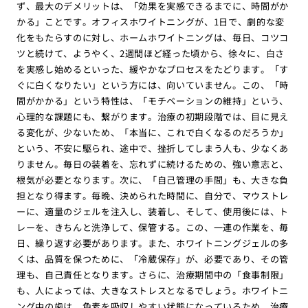
ず、最大のデメリットは、「効果を実感できるまでに、時間がか
かる」ことです。オフィスホワイトニングが、1日で、劇的な変
化をもたらすのに対し、ホームホワイトニングは、毎日、コツコ
ツと続けて、ようやく、2週間ほど経った頃から、徐々に、白さ
を実感し始めるといった、緩やかなプロセスをたどります。「す
ぐに白くなりたい」という方には、向いていません。この、「時
間がかかる」という特性は、「モチベーションの維持」という、
心理的な課題にも、繋がります。治療の初期段階では、目に見え
る変化が、少ないため、「本当に、これで白くなるのだろうか」
という、不安に駆られ、途中で、挫折してしまう人も、少なくあ
りません。毎日の装着を、忘れずに続けるための、強い意志と、
根気が必要となります。次に、「自己管理の手間」も、大きな負
担となり得ます。毎晩、決められた時間に、自分で、マウストレ
ーに、適量のジェルを注入し、装着し、そして、使用後には、ト
レーを、きちんと洗浄して、保管する。この、一連の作業を、毎
日、繰り返す必要があります。また、ホワイトニングジェルの多
くは、品質を保つために、「冷蔵保存」が、必要であり、その管
理も、自己責任となります。さらに、治療期間中の「食事制限」
も、人によっては、大きなストレスとなるでしょう。ホワイトニ
ング中の歯は、色素を吸収しやすい状態になっているため、治療