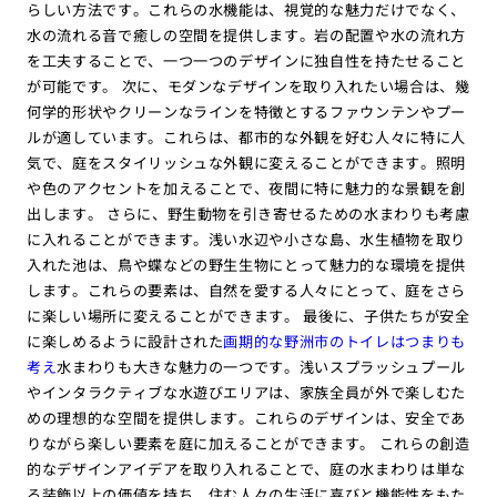
らしい方法です。これらの水機能は、視覚的な魅力だけでなく、
水の流れる音で癒しの空間を提供します。岩の配置や水の流れ方
を工夫することで、一つ一つのデザインに独自性を持たせること
が可能です。 次に、モダンなデザインを取り入れたい場合は、幾
何学的形状やクリーンなラインを特徴とするファウンテンやプー
ルが適しています。これらは、都市的な外観を好む人々に特に人
気で、庭をスタイリッシュな外観に変えることができます。照明
や色のアクセントを加えることで、夜間に特に魅力的な景観を創
出します。 さらに、野生動物を引き寄せるための水まわりも考慮
に入れることができます。浅い水辺や小さな島、水生植物を取り
入れた池は、鳥や蝶などの野生生物にとって魅力的な環境を提供
します。これらの要素は、自然を愛する人々にとって、庭をさら
に楽しい場所に変えることができます。 最後に、子供たちが安全
に楽しめるように設計された
画期的な野洲市のトイレはつまりも
考え
水まわりも大きな魅力の一つです。浅いスプラッシュプール
やインタラクティブな水遊びエリアは、家族全員が外で楽しむた
めの理想的な空間を提供します。これらのデザインは、安全であ
りながら楽しい要素を庭に加えることができます。 これらの創造
的なデザインアイデアを取り入れることで、庭の水まわりは単な
る装飾以上の価値を持ち、住む人々の生活に喜びと機能性をもた