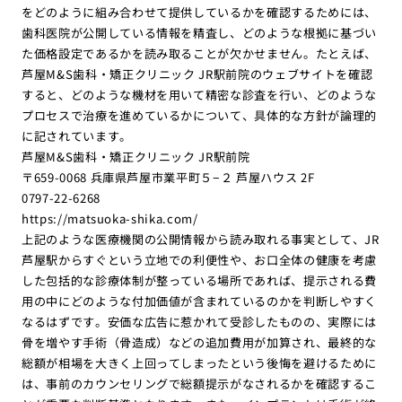
をどのように組み合わせて提供しているかを確認するためには、
歯科医院が公開している情報を精査し、どのような根拠に基づい
た価格設定であるかを読み取ることが欠かせません。たとえば、
芦屋M&S歯科・矯正クリニック JR駅前院のウェブサイトを確認
すると、どのような機材を用いて精密な診査を行い、どのような
プロセスで治療を進めているかについて、具体的な方針が論理的
に記されています。
芦屋M&S歯科・矯正クリニック JR駅前院
〒659-0068 兵庫県芦屋市業平町５−２ 芦屋ハウス 2F
0797-22-6268
https://matsuoka-shika.com/
上記のような医療機関の公開情報から読み取れる事実として、JR
芦屋駅からすぐという立地での利便性や、お口全体の健康を考慮
した包括的な診療体制が整っている場所であれば、提示される費
用の中にどのような付加価値が含まれているのかを判断しやすく
なるはずです。安価な広告に惹かれて受診したものの、実際には
骨を増やす手術（骨造成）などの追加費用が加算され、最終的な
総額が相場を大きく上回ってしまったという後悔を避けるために
は、事前のカウンセリングで総額提示がなされるかを確認するこ