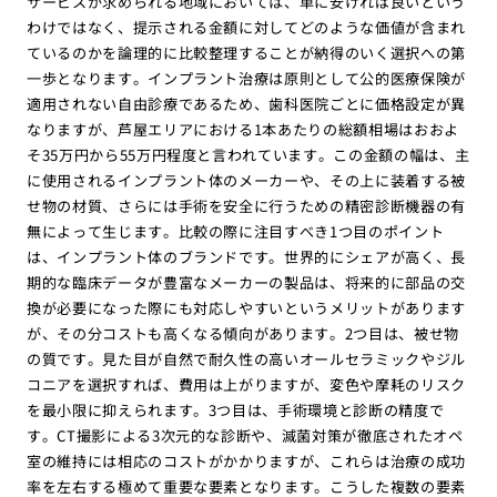
サービスが求められる地域においては、単に安ければ良いという
わけではなく、提示される金額に対してどのような価値が含まれ
ているのかを論理的に比較整理することが納得のいく選択への第
一歩となります。インプラント治療は原則として公的医療保険が
適用されない自由診療であるため、歯科医院ごとに価格設定が異
なりますが、芦屋エリアにおける1本あたりの総額相場はおおよ
そ35万円から55万円程度と言われています。この金額の幅は、主
に使用されるインプラント体のメーカーや、その上に装着する被
せ物の材質、さらには手術を安全に行うための精密診断機器の有
無によって生じます。比較の際に注目すべき1つ目のポイント
は、インプラント体のブランドです。世界的にシェアが高く、長
期的な臨床データが豊富なメーカーの製品は、将来的に部品の交
換が必要になった際にも対応しやすいというメリットがあります
が、その分コストも高くなる傾向があります。2つ目は、被せ物
の質です。見た目が自然で耐久性の高いオールセラミックやジル
コニアを選択すれば、費用は上がりますが、変色や摩耗のリスク
を最小限に抑えられます。3つ目は、手術環境と診断の精度で
す。CT撮影による3次元的な診断や、滅菌対策が徹底されたオペ
室の維持には相応のコストがかかりますが、これらは治療の成功
率を左右する極めて重要な要素となります。こうした複数の要素