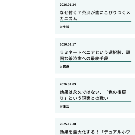
2026.01.24
なぜ付く？茶渋が歯にこびりつくメ
カニズム
生活
2026.01.17
ラミネートベニアという選択肢、頑
固な茶渋歯への最終手段
医療
2026.01.09
効果は永久ではない、「色の後戻
り」という現実との戦い
生活
2025.12.30
効果を最大化する！「デュアルホワ