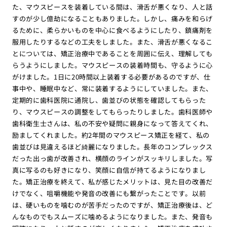
た、マウスピースを装着している間は、滑舌が悪くなり、人と話
すのが少し億劫になることもありました。しかし、痛みを和らげ
るために、柔らかいものを中心に食べるようにしたり、鎮痛剤を
服用したりするなどの工夫をしました。また、滑舌が悪くなるこ
とについては、矯正治療中であることを周囲に伝え、理解しても
らうようにしました。マウスピースの装着時間も、守るように心
がけました。1日に20時間以上装着する必要があるのですが、仕
事中や、睡眠中など、常に装着するようにしていました。また、
定期的に歯科医院に通院し、歯並びの状態を確認してもらった
り、マウスピースの調整をしてもらったりしました。歯科医師や
歯科衛生士さんは、私の不安や疑問に親身になって答えてくれ、
励ましてくれました。約2年間のマウスピース矯正を経て、私の
歯並びは見違えるほど綺麗になりました。長年のコンプレックス
だった出っ歯が改善され、横顔のラインがスッキリしました。写
真に写るのも好きになり、笑顔に自信が持てるようになりまし
た。矯正治療を終えて、私が感じたメリットは、見た目の改善だ
けでなく、咀嚼機能や発音の改善にも繋がったことです。以前
は、硬いものを噛むのが苦手だったのですが、矯正治療後は、ど
んなものでもスムーズに噛めるようになりました。また、発音も