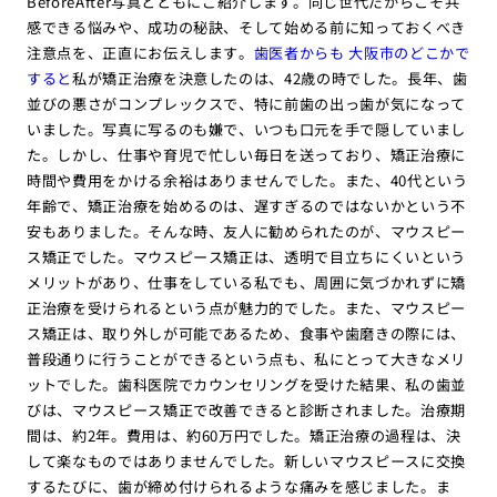
BeforeAfter写真とともにご紹介します。同じ世代だからこそ共
感できる悩みや、成功の秘訣、そして始める前に知っておくべき
注意点を、正直にお伝えします。
歯医者からも 大阪市のどこかで
すると
私が矯正治療を決意したのは、42歳の時でした。長年、歯
並びの悪さがコンプレックスで、特に前歯の出っ歯が気になって
いました。写真に写るのも嫌で、いつも口元を手で隠していまし
た。しかし、仕事や育児で忙しい毎日を送っており、矯正治療に
時間や費用をかける余裕はありませんでした。また、40代という
年齢で、矯正治療を始めるのは、遅すぎるのではないかという不
安もありました。そんな時、友人に勧められたのが、マウスピー
ス矯正でした。マウスピース矯正は、透明で目立ちにくいという
メリットがあり、仕事をしている私でも、周囲に気づかれずに矯
正治療を受けられるという点が魅力的でした。また、マウスピー
ス矯正は、取り外しが可能であるため、食事や歯磨きの際には、
普段通りに行うことができるという点も、私にとって大きなメリ
ットでした。歯科医院でカウンセリングを受けた結果、私の歯並
びは、マウスピース矯正で改善できると診断されました。治療期
間は、約2年。費用は、約60万円でした。矯正治療の過程は、決
して楽なものではありませんでした。新しいマウスピースに交換
するたびに、歯が締め付けられるような痛みを感じました。ま