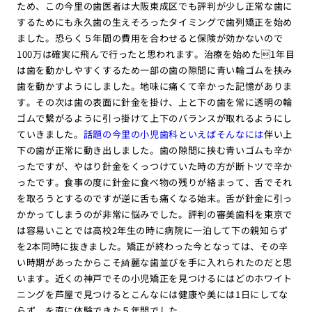
ため、この今里の歯医者は大阪東成区でも評判が少し正常な歯に
するためにも永久歯の生えそろったタイミングで歯列矯正を始め
ました。恐らく５年間の費用を合わせると保険が効かないので
100万は確実に飛んで行ったと思われます。治療を始めた1年目
は歯を動かしやすくするため一部の歯の隙間に青い輪ゴムを挟み
歯を動かすようにしました。地味に痛くて辛かった記憶がありま
す。その次は歯の表面に針金を掛け、上と下の歯を常に透明の輪
ゴムで繋がるように引っ掛けて上下のバランスが取れるようにし
ていきました。
話題の今里の小児歯科といえばそんなには
伴い上
下の歯が正常に動き出しました。歯の隙間に挟む青いゴムも辛か
ったですが、やはり針金をくっつけていた時の方が断トツで辛か
ったです。食事の度に針金に食べ物の残りが絡まって、舌でそれ
を取ろうとするのですが逆に舌も痛くなる始末。舌が針金に引っ
かかってしまうのが非常に悩みでした。評判の審美歯科を東京で
は容易いことでは高校2年生の時に病院に一泊して下の親知らず
を2本同時に抜きました。矯正が終わった今となっては、その辛
い時期があったからこそ綺麗な歯並びを手に入れられたのだと思
います。近くの神戸でその小児矯正を見つけるにはどのホワイト
ニングを芦屋で見つけるとこんなには健康や美には1日にしてな
らず、を直に体験できた５年間でした。