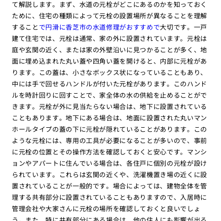
て解説します。まず、水道の元栓がどこにあるのかを知っておく
ために、住宅の種類によって元栓の設置場所が異なることを理解
すること
で円滑に香芝市の水道修理がおすすめで
大切です。一戸
建て住宅では、元栓は通常、家の外に設置されています。元栓は
庭や玄関の近く、または家の外壁沿いに見つかることが多く、地
面に埋め込まれた丸い蓋や四角い蓋を開けると、内部に元栓があ
ります。この蓋は、小さなボックス状になっていることもあり、
中には手で回せるハンドルが付いた元栓があります。このハンド
ルを時計回りに回すことで、家全体の水の供給を止めることがで
きます。元栓が外に見当たらない場合は、地下に設置されている
こともあります。地下にある場合は、地面に設置された丸いマン
ホールタイプの蓋の下に元栓が隠れていることがあります。この
ような元栓には、専用の工具が必要になることが多いので、事前
に元栓の位置とその操作方法を確認しておくと安心です。マンシ
ョンやアパートに住んでいる場合は、各住戸に個別の元栓が設け
られています。これらは玄関の近くや、洗濯機置き場の近くに設
置されていることが一般的です。場合によっては、建物全体を管
理する共有部分に設置されていることもありますので、入居時に
管理会社や大家さんに元栓の場所を確認しておくと良いでしょ
う。また、特に共有部分にある場合は、他の住人にも影響が出る