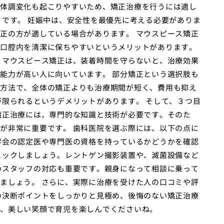
体調変化も起こりやすいため、矯正治療を行うには適し
」です。 妊娠中は、安全性を最優先に考える必要がありま
正の方が適している場合があります。 マウスピース矯正
口腔内を清潔に保ちやすいというメリットがあります。
、マウスピース矯正は、装着時間を守らないと、治療効果
能力が高い人に向いています。 部分矯正という選択肢も
方法で、全体の矯正よりも治療期間が短く、費用も抑え
が限られるというデメリットがあります。 そして、３つ目
矯正治療には、専門的な知識と技術が必要です。そのた
が非常に重要です。 歯科医院を選ぶ際には、以下の点に
学会の認定医や専門医の資格を持っているかどうかを確認
ェックしましょう。レントゲン撮影装置や、滅菌設備など
のスタッフの対応も重要です。親身になって相談に乗って
ましょう。 さらに、実際に治療を受けた人の口コミや評
の決断ポイントをしっかりと見極め、後悔のない矯正治療
、美しい笑顔で育児を楽しんでくださいね。