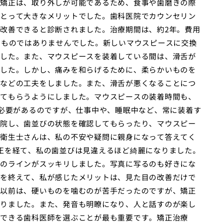
矯正は、取り外しが可能であるため、食事や歯磨きの際
とって大きなメリットでした。歯科医院でカウンセリン
改善できると診断されました。治療期間は、約2年。費用
なものではありませんでした。新しいマウスピースに交換
した。また、マウスピースを装着している間は、滑舌が
した。しかし、痛みを和らげるために、柔らかいものを
などの工夫をしました。また、滑舌が悪くなることにつ
てもらうようにしました。マウスピースの装着時間も、
る必要があるのですが、仕事中や、睡眠中など、常に装着す
院し、歯並びの状態を確認してもらったり、マウスピー
衛生士さんは、私の不安や疑問に親身になって答えてく
正を経て、私の歯並びは見違えるほど綺麗になりました。
のラインがスッキリしました。写真に写るのも好きにな
を終えて、私が感じたメリットは、見た目の改善だけで
以前は、硬いものを噛むのが苦手だったのですが、矯正
りました。また、発音も明瞭になり、人と話すのが楽し
できる歯科医師を選ぶことが最も重要です。矯正治療